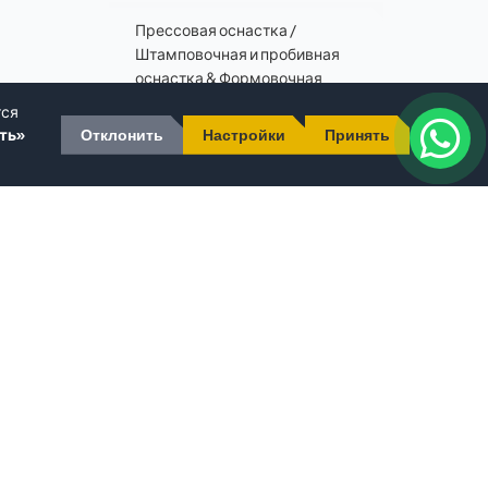
Прессовая оснастка /
Штамповочная и пробивная
оснастка & Формовочная
оснастка
тся
ть»
Отклонить
Настройки
Принять
Листовые штампованные
детали
МАШИНОСТРОЕНИЕ
▼