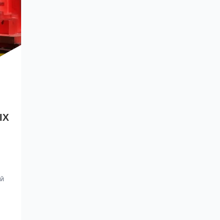
ЫХ
ой