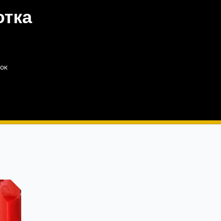
отка
вок