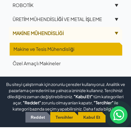
ROBOTİK
▼
ÜRETİM MÜHENDİSLİĞİ VE METAL İŞLEME
▼
MAKİNE MÜHENDİSLİĞİ
▲
Makine ve Tesis Mühendisliği
Özel Amaçlı Makineler
Bu siteyi çalıştırmak için zorunlu çerezler kullanıyoruz. Analitik ve
pazarlama çerezlerini ise yalnızca izninizle kullanırız. Tercihinizi
dilediğiniz zaman değiştirebilirsiniz.
"Kabul Et"
tüm kategorileri
açar,
"Reddet"
zorunlu olmayanları kapatır,
"Tercihler"
ile
kategori bazında seçim yapabilirsiniz. Daha fazla bilgi için
Reddet
Tercihler
Kabul Et