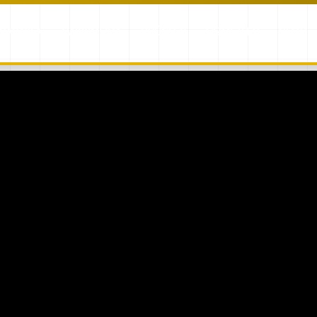
NASAYFA
HAKKIMIZDA
ÜRÜNLER
HİZMETLER
BLOG