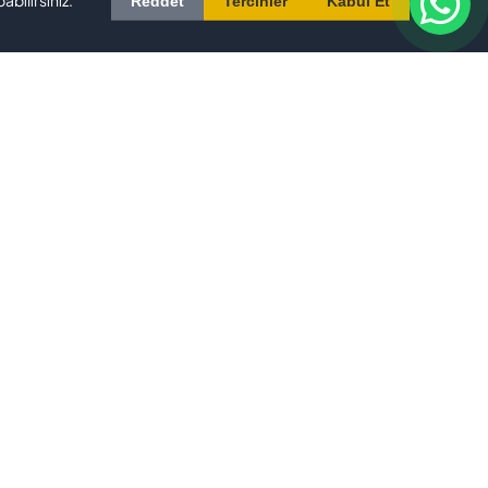
bilirsiniz.
Reddet
Tercihler
Kabul Et