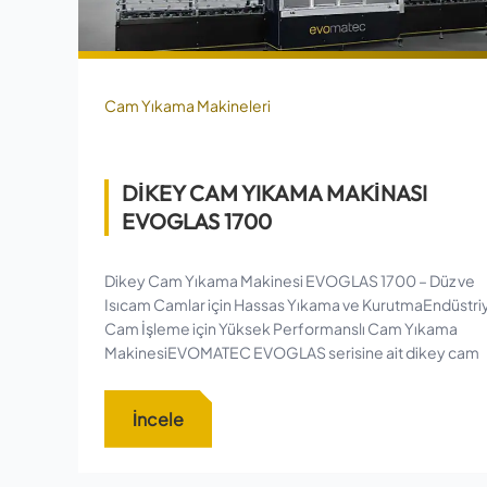
Cam Yıkama Makineleri
DİKEY CAM YIKAMA MAKİNASI
EVOGLAS 1700
Dikey Cam Yıkama Makinesi EVOGLAS 1700 – Düz ve
Isıcam Camlar için Hassas Yıkama ve KurutmaEndüstri
Cam İşleme için Yüksek Performanslı Cam Yıkama
MakinesiEVOMATEC EVOGLAS serisine ait dikey cam
İncele