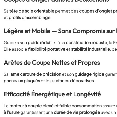
Sa
tête de scie orientable
permet des
coupes d’onglet pr
et profils d’assemblage
.
Légère et Mobile — Sans Compromis sur 
Grâce à son
poids réduit
et à sa
construction robuste
, la
Elle associe
flexibilité portative
et
stabilité industrielle
, c
Arêtes de Coupe Nettes et Propres
Sa
lame carbure de précision
et son
guidage rigide
garan
panneaux plaqués
et les
surfaces décoratives
.
Efficacité Énergétique et Longévité
Le
moteur à couple élevé et faible consommation
assure
à l’usure
garantissent une
durée de vie prolongée
avec un