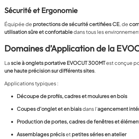
Sécurité et Ergonomie
Équipée de
protections de sécurité certifiées CE
, de
com
utilisation sûre et confortable
dans tous les environnemen
Domaines d’Application de la EV
La
scie à onglets portative EVOCUT 300MT
est conçue p
une haute précision sur différents sites
.
Applications typiques :
Découpe de profils, cadres et moulures en bois
Coupes d’onglet et en biais
dans l’
agencement intér
Production de portes, cadres de fenêtres et élémen
Assemblages précis
et
petites séries en atelier