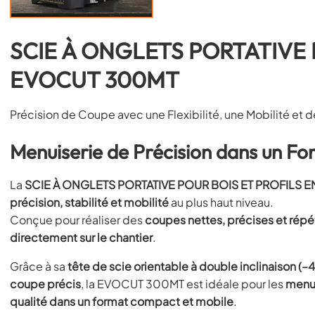
SCIE À ONGLETS PORTATIVE 
EVOCUT 300MT
Précision de Coupe avec une Flexibilité, une Mobilité et
Menuiserie de Précision dans un F
La
SCIE À ONGLETS PORTATIVE POUR BOIS ET PROFILS 
précision, stabilité et mobilité
au plus haut niveau.
Conçue pour réaliser des
coupes nettes, précises et rép
directement sur le chantier
.
Grâce à sa
tête de scie orientable à double inclinaison (–
coupe précis
, la EVOCUT 300MT est idéale pour les
menui
qualité dans un format compact et mobile
.