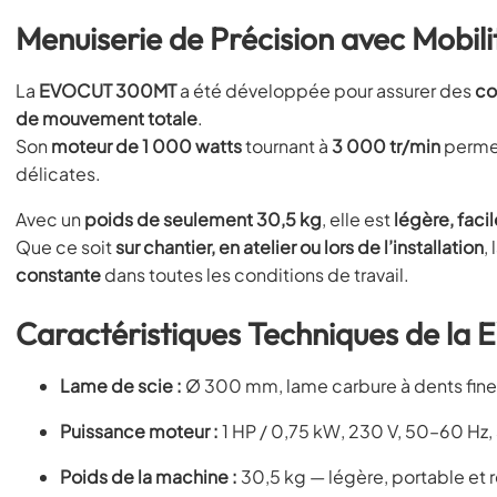
Menuiserie de Précision avec Mobil
La
EVOCUT 300MT
a été développée pour assurer des
co
de mouvement totale
.
Son
moteur de 1 000 watts
tournant à
3 000 tr/min
perme
délicates.
Avec un
poids de seulement 30,5 kg
, elle est
légère, faci
Que ce soit
sur chantier, en atelier ou lors de l’installation
,
constante
dans toutes les conditions de travail.
Caractéristiques Techniques de 
Lame de scie :
Ø 300 mm, lame carbure à dents fines
Puissance moteur :
1 HP / 0,75 kW, 230 V, 50–60 Hz,
Poids de la machine :
30,5 kg — légère, portable et 