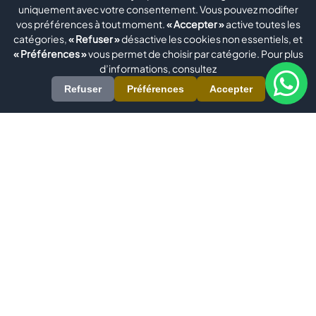
uniquement avec votre consentement. Vous pouvez modifier
vos préférences à tout moment.
« Accepter »
active toutes les
catégories,
« Refuser »
désactive les cookies non essentiels, et
« Préférences »
vous permet de choisir par catégorie. Pour plus
d’informations, consultez
Refuser
Préférences
Accepter
Evomatec est un fabricant international spécialisé dans les
machines de haute précision pour le Traitement de l'Aluminium,
du PVC/Plastique, du Métal, du Bois et du Verre. Notre gamme
complète de produits comprend des Machines pour Fenêtres,
des Centres d'Usinage de Profilés en Aluminium, des Scies à
Onglet pour Aluminium, des Scies à Double Onglet et des
Machines à Souder les Profilés en PVC. Nous livrons également
des solutions personnalisées via la Robotique et la Construction