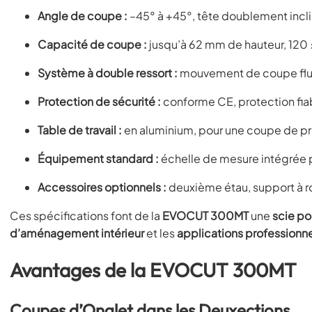
Angle de coupe :
–45° à +45°, tête doublement incl
Capacité de coupe :
jusqu’à 62 mm de hauteur, 120
Système à double ressort :
mouvement de coupe flui
Protection de sécurité :
conforme CE, protection fiab
Table de travail :
en aluminium, pour une coupe de pré
Équipement standard :
échelle de mesure intégrée 
Accessoires optionnels :
deuxième étau, support à ro
Ces spécifications font de la
EVOCUT 300MT
une
scie po
d’aménagement intérieur
et les
applications professionn
Avantages de la EVOCUT 300MT
Coupes d’Onglet dans les Deuxections