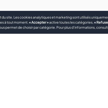
du site. Les cookies analytiques et marketing sont utilisés uniqueme
ces à tout moment.
« Accepter »
active toutes les catégories,
« Refuse
ous permet de choisir par catégorie. Pour plus d’informations, consul
Rapide
Contact
•
•
Téléphone
EIL
À PROPOS
PRODUITS
•
•
•
ICES
BLOG
GALERIE
FAQ
+49 711 912 404 26
TACT
Téléphone
+49 156 797 444 89
E-mail