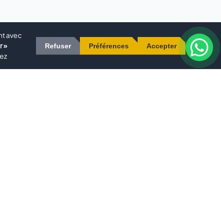
nt avec
r »
Refuser
Préférences
Accepter
tez
Informations Légales
Service mondial
Mentions légales
Politique de confidentialité
Accord de confidentialité et de