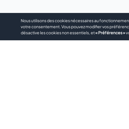
Nous utilisons des cookies nécessaires au fonctionnement 
votre consentement. Vous pouvez modifier vos préféren
désactive les cookies non essentiels, et
« Préférences »
v
Menu 
•
ACCU
•
SERV
Evomatec est un fabricant international
•
CON
spécialisé dans les machines de haute
précision pour le Traitement de
l'Aluminium, du PVC/Plastique, du