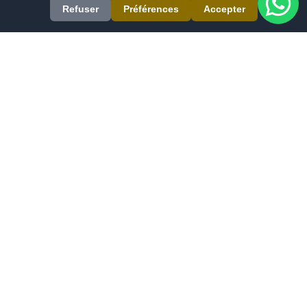
Refuser
Préférences
Accepter
Evomatec est un fabricant international spécialisé dans les
machines de haute précision pour le Traitement de l'Aluminium,
du PVC/Plastique, du Métal, du Bois et du Verre. Notre gamme
complète de produits comprend des Machines pour Fenêtres,
des Centres d'Usinage de Profilés en Aluminium, des Scies à
Onglet pour Aluminium, des Scies à Double Onglet et des
Machines à Souder les Profilés en PVC. Nous livrons également
des solutions personnalisées via la Robotique et la Construction
de Machines Spéciales