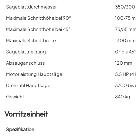
Sägeblattdurchmesser
350/300
Maximale Schnitthöhe bei 90°
100/75 
Maximale Schnitthöhe bei 45°
75/55 m
Maximale Schnittbreite
1300 mm
Sägeblattneigung
0° bis 45
Absauganschluss
120 mm
Motorleistung Hauptsäge
5,5 HP (4
Drehzahl Hauptsäge
3700 bis
Gewicht
840 kg
Vorritzeinheit
Spezifikation