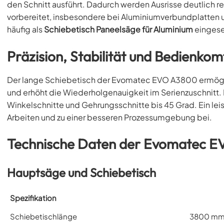
den Schnitt ausführt. Dadurch werden Ausrisse deutlich re
vorbereitet, insbesondere bei Aluminiumverbundplatten u
häufig als
Schiebetisch Paneelsäge für Aluminium
eingese
Präzision, Stabilität und Bedienkom
Der lange Schiebetisch der Evomatec EVO A3800 ermögli
und erhöht die Wiederholgenauigkeit im Serienzuschnitt.
Winkelschnitte und Gehrungsschnitte bis 45 Grad. Ein le
Arbeiten und zu einer besseren Prozessumgebung bei.
Technische Daten der Evomatec 
Hauptsäge und Schiebetisch
Spezifikation
Schiebetischlänge
3800 m