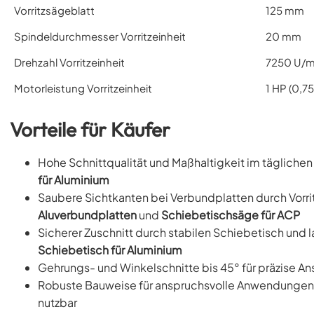
Vorritzsägeblatt
125 mm
Spindeldurchmesser Vorritzeinheit
20 mm
Drehzahl Vorritzeinheit
7250 U/m
Motorleistung Vorritzeinheit
1 HP (0,7
Vorteile für Käufer
Hohe Schnittqualität und Maßhaltigkeit im täglichen 
für Aluminium
Saubere Sichtkanten bei Verbundplatten durch Vorrit
Aluverbundplatten
und
Schiebetischsäge für ACP
Sicherer Zuschnitt durch stabilen Schiebetisch und l
Schiebetisch für Aluminium
Gehrungs- und Winkelschnitte bis 45° für präzise A
Robuste Bauweise für anspruchsvolle Anwendungen,
nutzbar