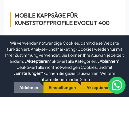
MOBILE KAPPSÄGE FÜR
KUNSTSTOFFPROFILE EVOCUT 400
MOBILE KAPPSÄGE FÜR KUNSTSTOFFPROFILE – EVOCUT
Wir verwenden notwendige Cookies, damit diese Website
400Präzision, Flexibilität und Leistung für den mobilen
funktioniert. Analyse- und Marketing-Cookies werden nur mit
Einsatz in der KunststoffbearbeitungProfessionelle
Ihrer Zustimmung verwendet. Sie können Ihre Auswahl jederzeit
Schnitttechnik für PVC- und
ändern.
„Akzeptieren“
aktiviert alle Kategorien,
„Ablehnen“
deaktiviert alle nicht notwendigen Cookies, und mit
„Einstellungen“
können Sie gezielt auswählen. Weitere
Ansehen
Informationen finden Sie in
Ablehnen
Einstellungen
Akzeptieren