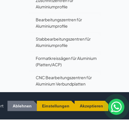
Zuschnittzentren für
Aluminiumprofile
Bearbeitungszentren für
Aluminiumprofile
Stabbearbeitungszentren für
Aluminiumprofile
Formatkreissägen für Aluminium
(Platten/ACP)
CNC Bearbeitungszentren für
Aluminium Verbundplatten
PVC-
▼
rt
Ablehnen
Einstellungen
Akzeptieren
BEARBEITUNGSMASCHINEN
METALL-
▼