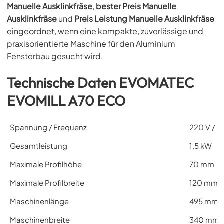
Manuelle Ausklinkfräse
,
bester Preis Manuelle
Ausklinkfräse
und
Preis Leistung Manuelle Ausklinkfräse
eingeordnet, wenn eine kompakte, zuverlässige und
praxisorientierte Maschine für den Aluminium
Fensterbau gesucht wird.
Technische Daten EVOMATEC
EVOMILL A70 ECO
Spannung / Frequenz
220 V / 5
Gesamtleistung
1,5 kW
Maximale Profilhöhe
70 mm
Maximale Profilbreite
120 mm
Maschinenlänge
495 mm
Maschinenbreite
340 mm