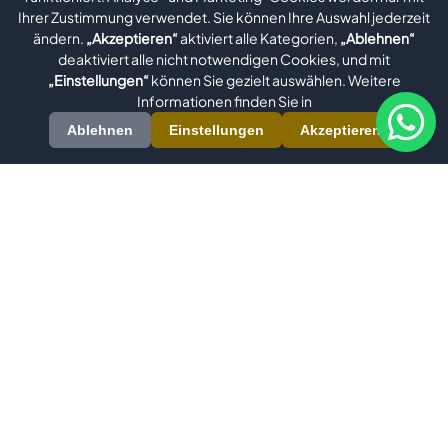
Ihrer Zustimmung verwendet. Sie können Ihre Auswahl jederzeit
ändern.
„Akzeptieren“
aktiviert alle Kategorien,
„Ablehnen“
deaktiviert alle nicht notwendigen Cookies, und mit
„Einstellungen“
können Sie gezielt auswählen. Weitere
Informationen finden Sie in
Ablehnen
Einstellungen
Akzeptieren
Evomatec ist ein international tätiger Hersteller, der sich auf
hochpräzise Maschinen für die Aluminium-, PVC-/Kunststoff-,
Metall-, Holz- und Glasbearbeitung spezialisiert hat. Unser
umfassendes Produktsortiment umfasst Fensterbaumaschinen,
Aluminium Profilbearbeitungszentren, Aluminium
Gehrungssägen, Doppelgehrungssägen und PVC Profil
Schweißmaschinen. Darüber hinaus bieten wir