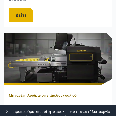
Δείτε
Μηχανές πλυσίματος επίπεδου γυαλιού
Χρησιμοποιούμε απαραίτητα cookies για τη σωστή λειτουργία
ΟΡΙΖΟΝΤΙΑ ΜΗΧΑΝΗ ΠΛΥΣΗΣ