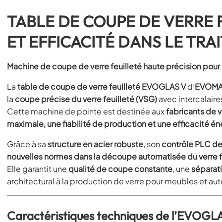
TABLE DE COUPE DE VERRE 
ET EFFICACITÉ DANS LE TRA
Machine de coupe de verre feuilleté haute précision pour 
La
table de coupe de verre feuilleté EVOGLAS V
d’
EVOMA
la
coupe précise du verre feuilleté (VSG)
avec intercalair
Cette machine de pointe est destinée aux
fabricants de v
maximale, une fiabilité de production et une efficacité é
Grâce à sa
structure en acier robuste
, son
contrôle PLC de
nouvelles normes dans la découpe automatisée du verre f
Elle garantit une
qualité de coupe constante
, une
séparat
architectural à la production de verre pour meubles et au
Caractéristiques techniques de l’EVOGL