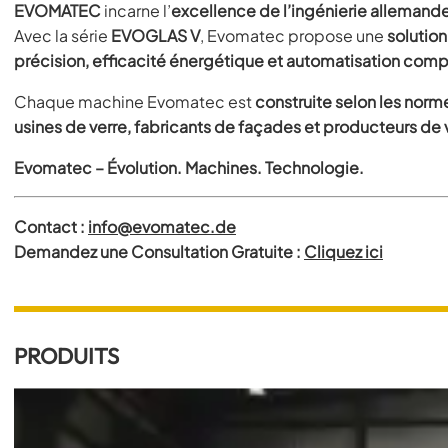
EVOMATEC
incarne l’
excellence de l’ingénierie allemand
Avec la série
EVOGLAS V
, Evomatec propose une
solution
précision, efficacité énergétique et automatisation comp
Chaque machine Evomatec est
construite selon les nor
usines de verre, fabricants de façades et producteurs de v
Evomatec – Évolution. Machines. Technologie.
Contact :
info@evomatec.de
Demandez une Consultation Gratuite :
Cliquez ici
PRODUITS