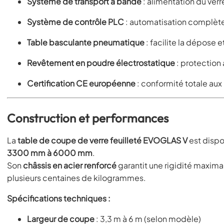
Système de transport à bande
: alimentation du ver
Système de contrôle PLC
: automatisation complète
Table basculante pneumatique
: facilite la dépose 
Revêtement en poudre électrostatique
: protection 
Certification CE européenne
: conformité totale au
Construction et performances
La
table de coupe de verre feuilleté EVOGLAS V
est dispo
3300 mm à 6000 mm
.
Son
châssis en acier renforcé
garantit une rigidité maxim
plusieurs centaines de kilogrammes.
Spécifications techniques :
Largeur de coupe
: 3,3 m à 6 m (selon modèle)