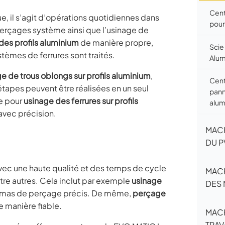
Cent
e, il s’agit d’opérations quotidiennes dans
pour
perçages système ainsi que l’usinage de
es profils aluminium
de manière propre,
Scie
èmes de ferrures sont traités.
Alum
ge de trous oblongs sur profils aluminium
,
Cent
tapes peuvent être réalisées en un seul
pann
le pour
usinage des ferrures sur profils
alum
 avec précision.
MACH
DU 
avec une haute qualité et des temps de cycle
MACH
tre autres. Cela inclut par exemple
usinage
DES 
chémas de perçage précis. De même,
perçage
e manière fiable.
MACH
TRAV