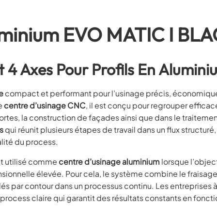
luminium EVO MATIC I BL
4 Axes Pour Profils En Alumini
e
compact et performant pour l’usinage précis, économique 
ue
centre d’usinage CNC
, il est conçu pour regrouper effic
portes, la construction de façades ainsi que dans le traiteme
s
qui réunit plusieurs étapes de travail dans un flux structuré
alité du process.
nt utilisé comme
centre d’usinage aluminium
lorsque l’object
ionnelle élevée. Pour cela, le système combine le fraisage,
és par contour dans un processus continu. Les entreprises à
process claire qui garantit des résultats constants en fonct