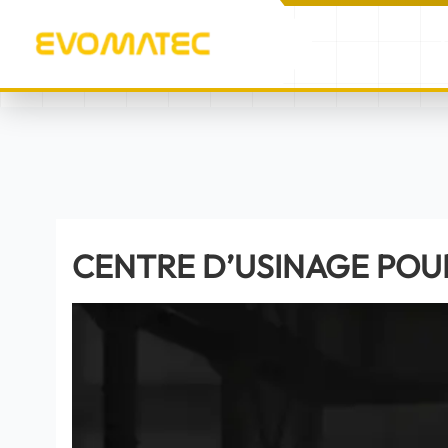
A
/
/
CENTRE D’USINAGE PO
ACCUEIL
PRODUITS
CENTRE D’USINAGE POUR