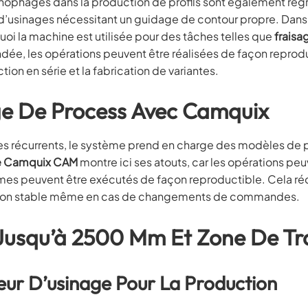
ophages dans la production de profils sont également reg
d’usinages nécessitant un guidage de contour propre. Dans
i la machine est utilisée pour des tâches telles que
fraisa
dée, les opérations peuvent être réalisées de façon reprodu
ion en série et la fabrication de variantes.
e De Process Avec Camquix
ges récurrents, le système prend en charge des modèles de
ge Camquix CAM
montre ici ses atouts, car les opérations peu
mes peuvent être exécutés de façon reproductible. Cela réd
duction stable même en cas de changements de commandes.
s Jusqu’à 2500 Mm Et Zone De T
eur D’usinage Pour La Production