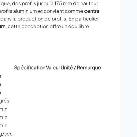
que, des profils jusqu’à 175 mm de hauteur
 profils aluminium et convient comme
centre
ans la production de profils. En particulier
ium
, cette conception offre un équilibre
Spécification
Valeur
Unité / Remarque
m
m
m
grés
min
min
min
g/sec