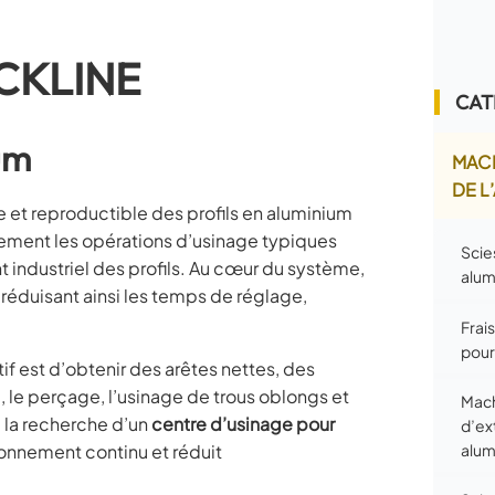
ACKLINE
CAT
um
MACH
DE L
et reproductible des profils en aluminium
acement les opérations d’usinage typiques
Scie
nt industriel des profils. Au cœur du système,
alum
, réduisant ainsi les temps de réglage,
Frai
pour
if est d’obtenir des arêtes nettes, des
 le perçage, l’usinage de trous oblongs et
Mach
 la recherche d’un
centre d’usinage pour
d’ex
alum
ionnement continu et réduit