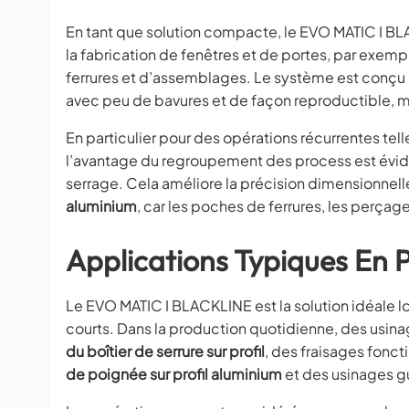
En tant que solution compacte, le EVO MATIC I BLAC
la fabrication de fenêtres et de portes, par exem
ferrures et d’assemblages. Le système est conçu p
avec peu de bavures et de façon reproductible, m
En particulier pour des opérations récurrentes tell
l’avantage du regroupement des process est éviden
serrage. Cela améliore la précision dimensionnelle
aluminium
, car les poches de ferrures, les perçag
Applications Typiques En 
Le EVO MATIC I BLACKLINE est la solution idéale l
courts. Dans la production quotidienne, des usinag
du boîtier de serrure sur profil
, des fraisages fonc
de poignée sur profil aluminium
et des usinages gu