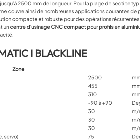
 jusqu’à 2500 mm de longueur. Pour la plage de section typi
tème couvre ainsi de nombreuses applications courantes de
ution compacte et robuste pour des opérations récurrentes d
nt un
centre d’usinage CNC compact pour profils en alumin
cacité.
 MATIC I BLACKLINE
Zone
2500
m
455
m
310
m
-90 à +90
De
30
m/
30
m/
30
m/
e, servo)
75
De