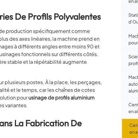
en a
es De Profils Polyvalentes
Stat
d’Ou
ers de production spécifiquement comme
Mach
lus des axes linéaires, la machine prend en
pour
ages à différents angles entre moins 90 et
usinages fonctionnels sur différents côtés,
Scie
ère stable et la répétabilité augmente
prof
Mach
ur plusieurs postes. À la place, les perçages,
auto
lité et le temps, car les chaînes de cotes
alum
solution pour
usinage de profils aluminium
Cent
es variantes.
en a
Dans La Fabrication De
Cent
en 