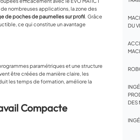
roupées efficacement avec le EVO MATIC I
 de nombreuses applications, la zone des
ge de poches de paumelles sur profil
. Grâce
MACH
ctible, ce qui constitue un avantage
DU V
ACC
MAC
 programmes paramétriques et une structure
ROB
vent être créées de manière claire, les
uit les temps de formation, améliore la
INGÉ
PROD
DES 
ravail Compacte
INGÉ