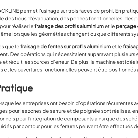
KLINE permet l’usinage sur trois faces de profil. En pratiqu
ple des trous d’évacuation, des poches fonctionnelles, des 
our réaliser le
fraisage des profils aluminium
et le
perçage d
ême lorsque les géométries changent ou que différents syst
es que le
fraisage de fentes sur profils aluminium
et le
fraisa
t. Des opérations qui nécessitaient auparavant plusieurs é
 et réduit les sources d’erreur. De plus, la machine est idéa
es et les ouvertures fonctionnelles peuvent être positionnés
Pratique
orsque les entreprises ont besoin d’opérations récurrentes 
es pour les zones de serrure et de poignée sont réalisés, en
tionnels pour l’intégration de composants ainsi que des s
idés par contour pour les ferrures peuvent être effectués d