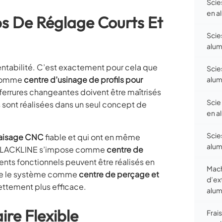
Scie
en a
ps De Réglage Courts Et
Scies
alum
rentabilité. C’est exactement pour cela que
Scie
 comme
centre d’usinage de profils pour
alum
ferrures changeantes doivent être maîtrisés
Scie 
es sont réalisées dans un seul concept de
en a
Scies
raisage CNC
fiable et qui ont en même
alum
 I BLACKLINE s’impose comme
centre de
ents fonctionnels peuvent être réalisés en
Mach
ilise le système comme
centre de perçage et
d’ex
nettement plus efficace.
alum
re Flexible
Frai